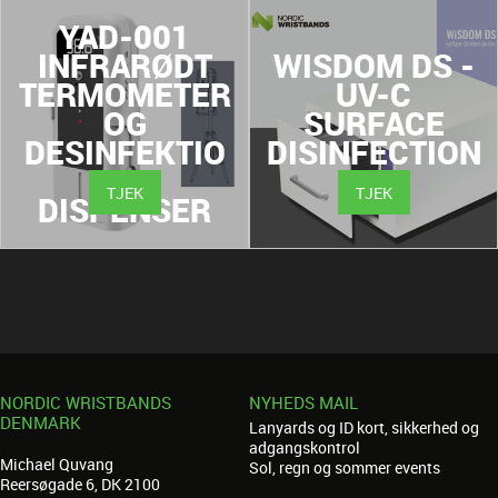
YAD-001
INFRARØDT
WISDOM DS -
TERMOMETER
UV-C
OG
SURFACE
DESINFEKTIO
DISINFECTION
NS
UNIT
TJEK
TJEK
DISPENSER
NORDIC WRISTBANDS
NYHEDS MAIL
DENMARK
Lanyards og ID kort, sikkerhed og
adgangskontrol
Michael Quvang
Sol, regn og sommer events
Reersøgade 6, DK 2100