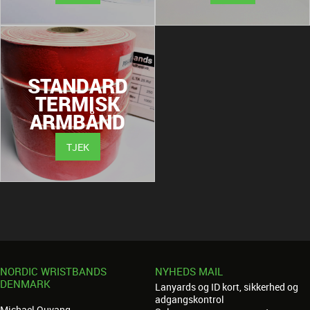
STANDARD
TERMISK
ARMBÅND
TJEK
NORDIC WRISTBANDS
NYHEDS MAIL
DENMARK
Lanyards og ID kort, sikkerhed og
adgangskontrol
Michael Quvang