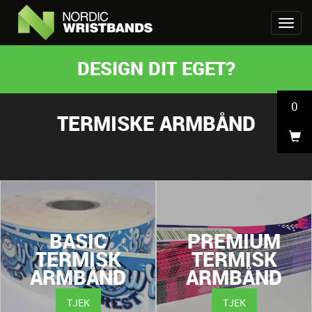
DESIGN DIT EGET?
0
TERMISKE ARMBÅND
BASIC
PREMIUM
TERMISK
TERMISK
ARMBÅND
ARMBÅND
TJEK
TJEK