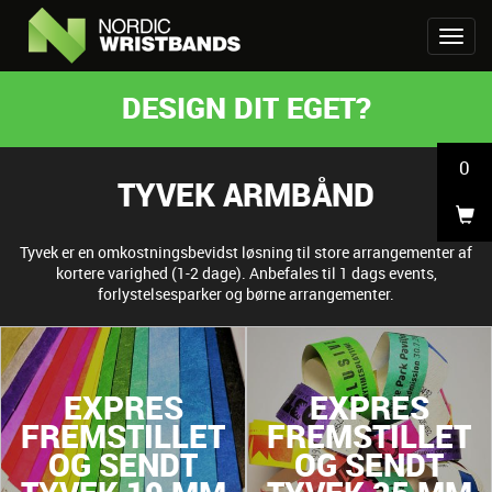
DESIGN DIT EGET?
0
TYVEK ARMBÅND
Tyvek er en omkostningsbevidst løsning til store arrangementer af
kortere varighed (1-2 dage). Anbefales til 1 dags events,
forlystelsesparker og børne arrangementer.
EXPRES
EXPRES
FREMSTILLET
FREMSTILLET
OG SENDT
OG SENDT