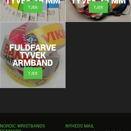
TYVEK 19 MM
TYVEK 25 MM
TJEK
TJEK
FULDFARVE
TYVEK
ARMBÅND
TJEK
NORDIC WRISTBANDS
NYHEDS MAIL