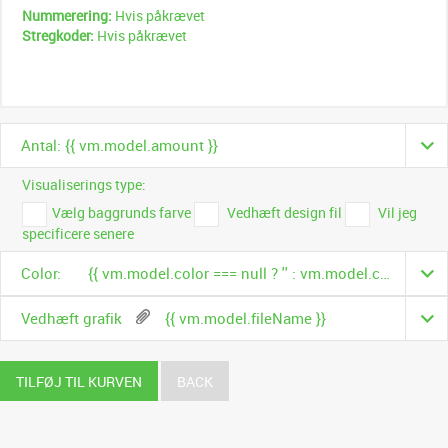
Nummerering:
Hvis påkrævet
Stregkoder:
Hvis påkrævet
Antal: {{ vm.model.amount }}
Visualiserings type:
Vælg baggrunds farve
Vedhæft design fil
Vil jeg
specificere senere
Color:
{{ vm.model.color === null ? '' : vm.model.color.name }}
Vedhæft grafik
{{ vm.model.fileName }}
TILFØJ TIL KURVEN
BACK