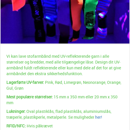
Vi kan lave stofarmbånd med UV-reflekterende garn i alle
størrelser og bredder, med alle tilgængelige låse. Design dit UV-
armbånd fuldt reflekterende eller kun med dele af det for at give
armbåndet den ekstra sikkerhedsfunktion.
Lagerførte UV-farver:
Pink, Rød, Limegrøn, Neonorange, Orange,
Gul, Grøn
Mest populære størrelser:
15 mm x 350 mm eller 20 mm x 350
mm
Lukninger:
Oval plastiklås, flad plastiklås, aluminiumslås,
træperle, plastikperle, metalperle. Se muligheder
her!
RFID/NFC:
Hvis påkrævet