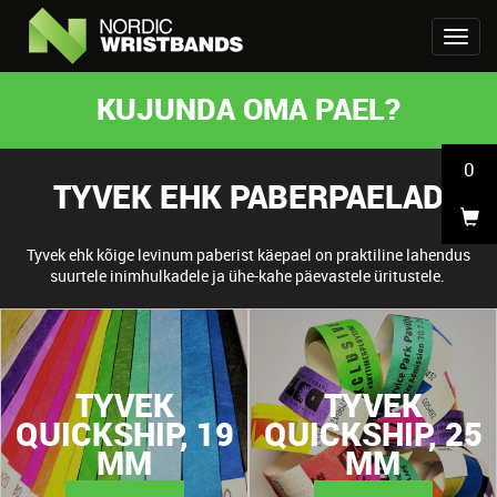
KUJUNDA OMA PAEL?
0
TYVEK EHK PABERPAELAD
Tyvek ehk kõige levinum paberist käepael on praktiline lahendus
suurtele inimhulkadele ja ühe-kahe päevastele üritustele.
TYVEK
TYVEK
QUICKSHIP, 19
QUICKSHIP, 25
MM
MM