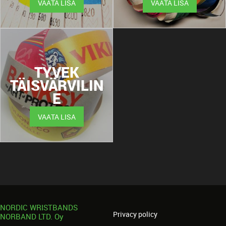
VAATA LISA
VAATA LISA
TYVEK
TÄISVÄRVILIN
E
VAATA LISA
NORDIC WRISTBANDS
Privacy policy
NORBAND LTD. Oy