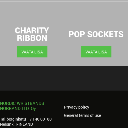
CHARITY
POP SOCKETS
RIBBON
VAATA LISA
VAATA LISA
NORDIC WRISTBANDS
Privacy policy
NORBAND LTD. Oy
General terms of use
Tallberginkatu 1 / 140 00180
Helsinki, FINLAND