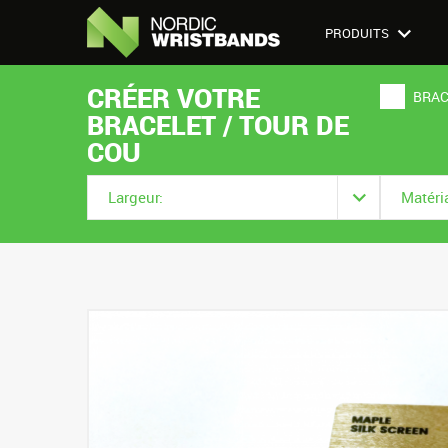
PRODUITS
CRÉER VOTRE
BRAC
BRACELET / TOUR DE
COU
Largeur:
Matéri