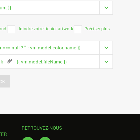
unt }}
fond
Joindre votre fichier artwork
Préciser plus
 === null ? '' : vm.model.color.name }}
ork
{{ vm.model.fileName }}
CK
RETROUVEZ-NOUS
TER