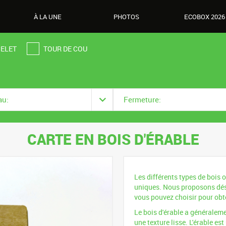
À LA UNE
PHOTOS
ECOBOX 2026
ELET
TOUR DE COU
au:
Fermeture:
CARTE EN BOIS D'ÉRABLE
Les différents types de bois o
uniques. Nous proposons déso
vous pouvez choisir pour obt
Le bois d'érable a généraleme
une texture lisse. L'érable es