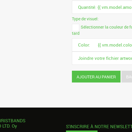
Quantité: {{ vm.model.amo
Type de visuel:
Sélectionner la couleur de 
tard
Color:
{{ vm.model.color
Joindre votre fichier artw
AJOUTER AU PANIER
BA
WRISTBANDS
LTD. Oy
S'INSCRIRE À NOTRE NEWSLET