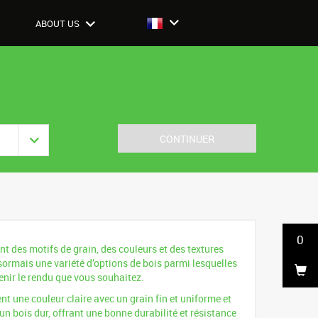
ABOUT US
CONTINUER
0
nt des motifs de grain, des couleurs et des textures
rmais une variété d’options de bois parmi lesquelles
enir le rendu que vous souhaitez.
nt une couleur claire avec un grain fin et uniforme et
t un bois dur, offrant une bonne durabilité et résistance