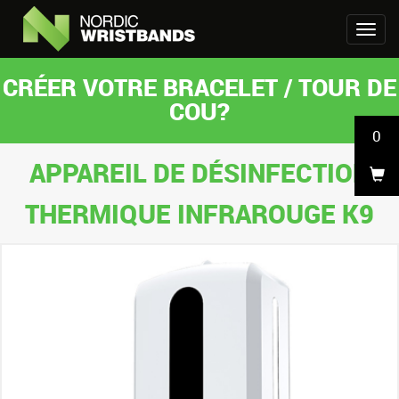
CRÉER VOTRE BRACELET / TOUR DE
COU?
0
APPAREIL DE DÉSINFECTION
THERMIQUE INFRAROUGE K9