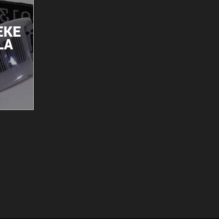
EKE
LA