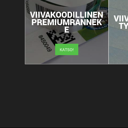
VIIVAKOODILLINEN
VII
PREMIUMRANNEK
T
E
KATSO!