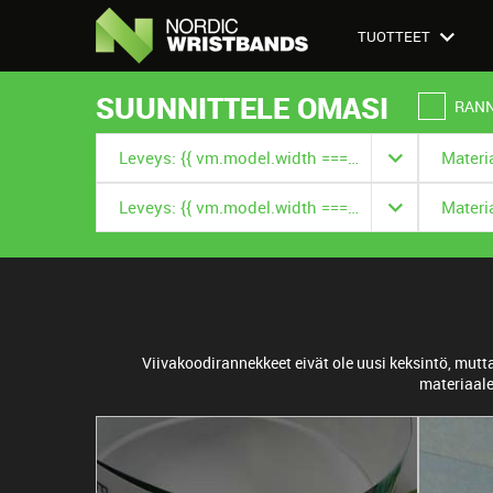
TUOTTEET
SUUNNITTELE OMASI
RAN
Leveys: {{ vm.model.width === null ? '' : vm.model.width.title }}
Leveys: {{ vm.model.width === null ? '' : vm.model.width.title }}
Viivakoodirannekkeet eivät ole uusi keksintö, mu
materiaale