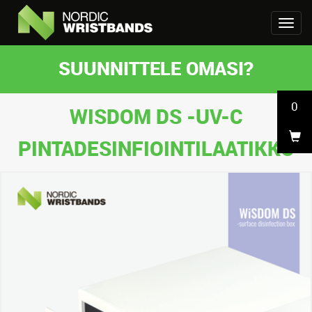
SUUNNITTELE OMASI?
0
WISDOM DS -UV-C
PINTADESINFIOINTILAATIKKO