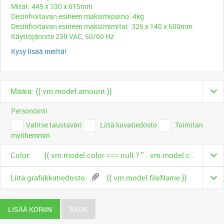
Mitat: 445 x 330 x 615mm
Desinfioitavan esineen maksimipaino: 4kg
Desinfioitavan esineen maksimimitat: 325 x 140 x 500mm
Käyttöjännite 230 VAC, 50/60 Hz
Kysy lisää meiltä!
Määrä: {{ vm.model.amount }}
Personointi:
Valitse taustaväri
Liitä kuvatiedosto
Toimitan
myöhemmin
Color:
{{ vm.model.color === null ? '' : vm.model.color.name }}
Liitä grafiikkatiedosto
{{ vm.model.fileName }}
LISÄÄ KORIIN
BACK