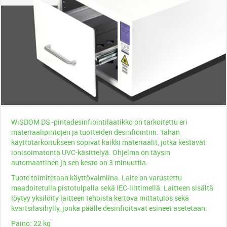
WiSDOM DS -pintadesinfiointilaatikko on tarkoitettu eri
materiaalipintojen ja tuotteiden desinfiointiin. Tähän
käyttötarkoitukseen sopivat kaikki materiaalit, jotka kestävät
ionisoimatonta UVC-käsittelyä. Ohjelma on täysin
automaattinen ja sen kesto on 3 minuuttia.
Tuote toimitetaan käyttövalmiina. Laite on varustettu
maadoitetulla pistotulpalla sekä IEC-liittimellä. Laitteen sisältä
löytyy yksilöity laitteen tehoista kertova mittatulos sekä
kvartsilasihylly, jonka päälle desinfioitavat esineet asetetaan.
Paino: 22 kg