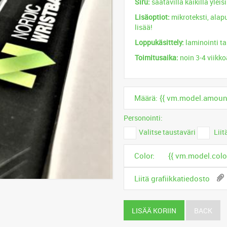
Siru:
saatavilla kaikilla yleis
Lisäoptiot:
mikroteksti, alapu
lisää!
Loppukäsittely:
laminointi ta
Toimitusaika:
noin 3-4 viikko
Määrä: {{ vm.model.amount
Personointi:
Valitse taustaväri
Liit
Color:
{{ vm.model.color
Liitä grafiikkatiedosto
LISÄÄ KORIIN
BACK