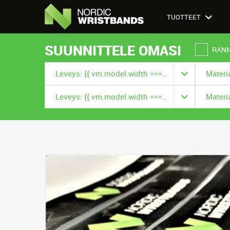
TUOTTEET
SUUNNITTELE OMASI
RAN
Leveys: {{ vm.model.width === null ? '' : vm.model.width.title }}
Leveys: {{ vm.model.width === null ? '' : vm.model.width.title }}