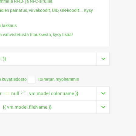
immillä RFID- ja NFC-siruilla
olen painatus, viivakoodit, UID, QR-koodit... Kysy
i lakkaus
a vahvistetusta tilauksesta, kysy lisää!
 }}
ä kuvatiedosto
Toimitan myöhemmin
 === null ? '' : vm.model.color.name }}
{{ vm.model.fileName }}