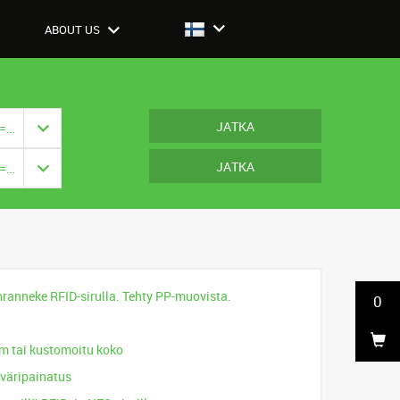
ABOUT US
JATKA
Closure: {{ vm.model.closure === null ? '' : vm.model.closure.title }}
JATKA
Closure: {{ vm.model.closure === null ? '' : vm.model.closure.title }}
ranneke RFID-sirulla. Tehty PP-muovista.
0
 tai kustomoitu koko
iväripainatus