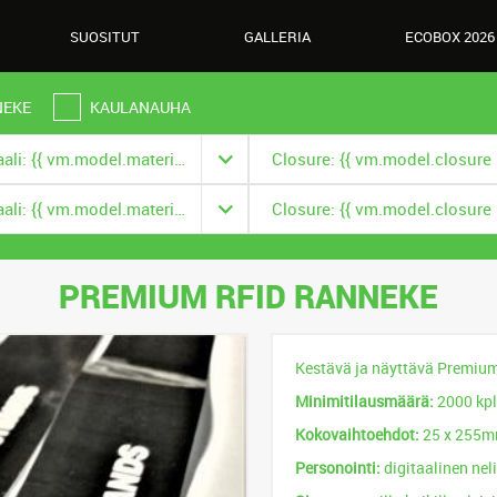
SUOSITUT
GALLERIA
ECOBOX 2026
NEKE
KAULANAUHA
Materiaali: {{ vm.model.material === null ? '' : vm.model.material.title }}
Materiaali: {{ vm.model.material === null ? '' : vm.model.material.title }}
PREMIUM RFID RANNEKE
Kestävä ja näyttävä Premium
Minimitilausmäärä:
2000 kpl
Kokovaihtoehdot:
25 x 255mm
Personointi:
digitaalinen nel