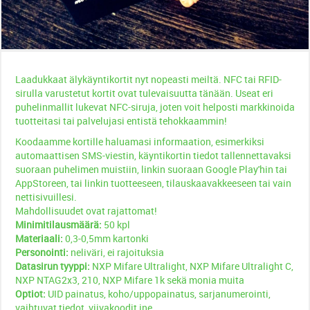
Laadukkaat älykäyntikortit nyt nopeasti meiltä. NFC tai RFID-
sirulla varustetut kortit ovat tulevaisuutta tänään. Useat eri
puhelinmallit lukevat NFC-siruja, joten voit helposti markkinoida
tuotteitasi tai palvelujasi entistä tehokkaammin!
Koodaamme kortille haluamasi informaation, esimerkiksi
automaattisen SMS-viestin, käyntikortin tiedot tallennettavaksi
suoraan puhelimen muistiin, linkin suoraan Google Play'hin tai
AppStoreen, tai linkin tuotteeseen, tilauskaavakkeeseen tai vain
nettisivuillesi.
Mahdollisuudet ovat rajattomat!
Minimitilausmäärä:
50 kpl
Materiaali:
0,3-0,5mm kartonki
Personointi:
neliväri, ei rajoituksia
Datasirun tyyppi:
NXP Mifare Ultralight, NXP Mifare Ultralight C,
NXP NTAG2x3, 210, NXP Mifare 1k sekä monia muita
Optiot:
UID painatus, koho/uppopainatus, sarjanumerointi,
vaihtuvat tiedot, viivakoodit jne.