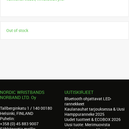
Out of stock
NORDIC WRISTBANDS
UUTISKIRJEET
NORBAND LTD. Oy
Bluetooth ohjattavat LED-
rannekkeet
Tallberginkatu 1 / 140 00180
Kaulanauhat tarjouksessa & Uusi
Helsinki, FINLAND
Hamppuranneke 2025
Puhelin:
Uudet tuotteet & ECOBOX 2026
+358 (0) 45 883 9007
Uusi tuote: Merimuovista
Sähköpostia meille: