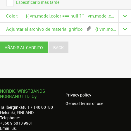
Especificarlo más tarde
Color:
{{ vm.model.color === null ? '' : vm.model.color.name }}
Adjuntar el archivo de material gráfico
{{ vm.model.fileName }}
AÑADIR AL CARRITO
BACK
NORDIC WRISTBANDS
Privacy policy
NORBAND LTD. Oy
General terms of use
Tallberginkatu 1 / 140 00180
Helsinki, FINLAND
Telephone:
+358 9 6813 9981
Email us: