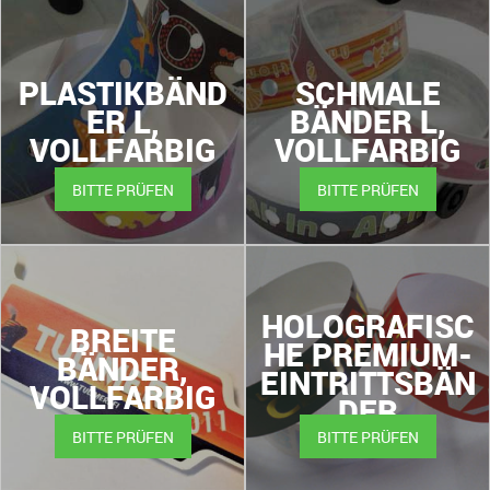
PLASTIKBÄND
SCHMALE
ER L,
BÄNDER L,
VOLLFARBIG
VOLLFARBIG
BITTE PRÜFEN
BITTE PRÜFEN
HOLOGRAFISC
BREITE
HE PREMIUM-
BÄNDER,
EINTRITTSBÄN
VOLLFARBIG
DER
BITTE PRÜFEN
BITTE PRÜFEN