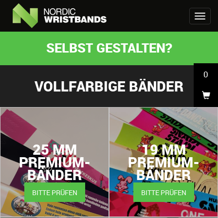
SELBST GESTALTEN?
0
VOLLFARBIGE BÄNDER
25 MM
19 MM
PREMIUM-
PREMIUM-
BÄNDER
BÄNDER
BITTE PRÜFEN
BITTE PRÜFEN