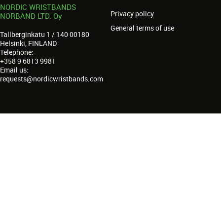
NORDIC WRISTBANDS
Privacy policy
NORBAND LTD. Oy
General terms of use
Tallberginkatu 1 / 140 00180
Helsinki, FINLAND
Telephone:
+358 9 6813 9981
Email us:
requests@nordicwristbands.com