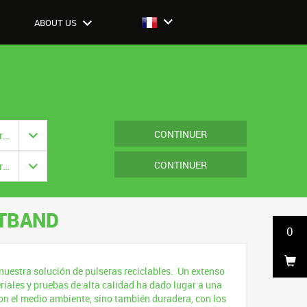
ABOUT US
CONTINUER
Fermeture: {{ vm.model.closure === null ? '' : vm.model.closure.title }}
CONTINUER
Fermeture: {{ vm.model.closure === null ? '' : vm.model.closure.title }}
STBAND
0
ja nuestra solución de pulseras reciclables. Un extenso
riales y pruebas de alta calidad ha dado lugar a una
on el medio ambiente, sino también duradera, con los