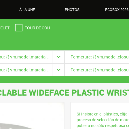
À LA UNE
PHOTOS
ECOBOX 2026
ELET
TOUR DE COU
Matériau: {{ vm.model.material === null ? '' : vm.model.material.title }}
Matériau: {{ vm.model.material === null ? '' : vm.model.material.title }}
LABLE WIDEFACE PLASTIC WRI
Si insiste en el plástico, eli
proceso de selección de mate
pulsera no sólo respetuosa c