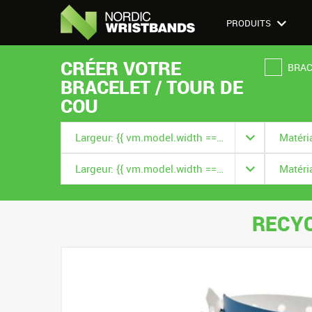
PRODUITS
CRÉER VOTRE
BRAC
BRACELET / TOUR DE
COU
Largeur: {{ vm.model.width === null ? '' : vm.model.width.title }}
Largeur: {{ vm.model.width === null ? '' : vm.model.width.title }}
RECYC