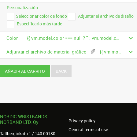
Personalización:
Seleccionar color de fondo
Adjuntar el archivo de diseño
Especificarlo más tarde
Color:
{{ vm.model.color === null ? '' : vm.model.color.name }}
Adjuntar el archivo de material gráfico
{{ vm.model.fileName }}
AÑADIR AL CARRITO
BACK
NORDIC WRISTBANDS
Privacy policy
NORBAND LTD. Oy
General terms of use
Tallberginkatu 1 / 140 00180