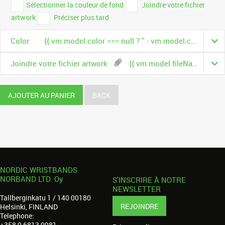
Sélectionner la couleur de fond
Joindre votre fichier
artwork
Préciser plus tard
Color:
{{ vm.model.color === null ? '' : vm.model.color.name }}
Joindre votre fichier artwork
{{ vm.model.fileName }}
AJOUTER AU PANIER
BACK
NORDIC WRISTBANDS
NORBAND LTD. Oy
S'INSCRIRE À NOTRE
NEWSLETTER
Tallberginkatu 1 / 140 00180
REJOINDRE
Helsinki, FINLAND
Telephone:
+358 9 6813 9981