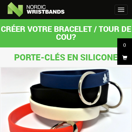
CRÉER VOTRE BRACELET / TOUR DE
COU?
0
PORTE-CLÉS EN SILICONE