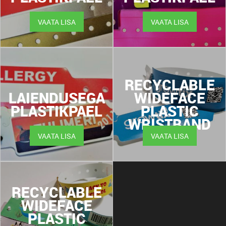
VAATA LISA
VAATA LISA
RECYCLABLE
LAIENDUSEGA
WIDEFACE
PLASTIKPAEL
PLASTIC
WRISTBAND
VAATA LISA
VAATA LISA
RECYCLABLE
WIDEFACE
PLASTIC