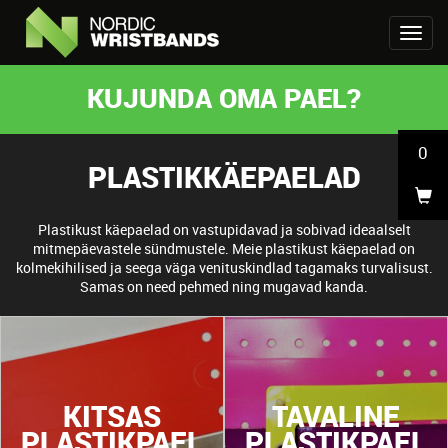
KUJUNDA OMA PAEL?
0
PLASTIKKÄEPAELAD
Plastikust käepaelad on vastupidavad ja sobivad ideaalselt
mitmepäevastele sündmustele. Meie plastikust käepaelad on
kolmekihilised ja seega väga venituskindlad tagamaks turvalisust.
Samas on need pehmed ning mugavad kanda.
KITSAS
TAVALINE
PLASTIKPAEL
PLASTIKPAEL