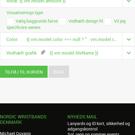
Antal: {{ vm.model.amount }}
Visualiserings type:
Vælg baggrunds farve
Vedhæft design fil
Vil jeg
specificere senere
Color:
{{ vm.model.color === null ? '' : vm.model.color.name }}
Vedhæft grafik
{{ vm.model.fileName }}
TILFØJ TIL KURVEN
BACK
NORDIC WRISTBANDS
NYHEDS MAIL
DENMARK
Lanyards og ID kort, sikkerhed og
adgangskontrol
Michael Quvang
Sol, regn og sommer events