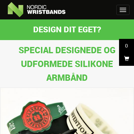
DESIGN DIT EGET?
0
SPECIAL DESIGNEDE OG
UDFORMEDE SILIKONE
ARMBÅND